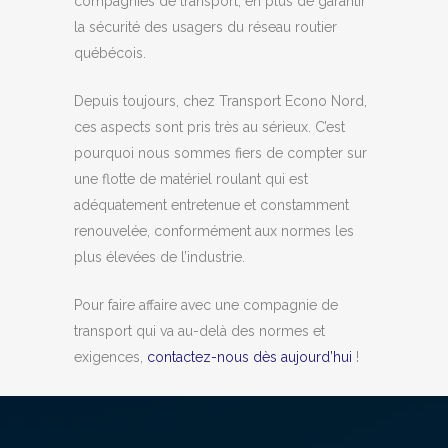
compagnies de transport, en plus de garantir
la sécurité des usagers du réseau routier
québécois.
Depuis toujours, chez Transport Econo Nord,
ces aspects sont pris très au sérieux. C’est
pourquoi nous sommes fiers de compter sur
une flotte de matériel roulant qui est
adéquatement entretenue et constamment
renouvelée, conformément aux normes les
plus élevées de l’industrie.
Pour faire affaire avec une compagnie de
transport qui va au-delà des normes et
exigences,
contactez-nous dès aujourd’hui
!