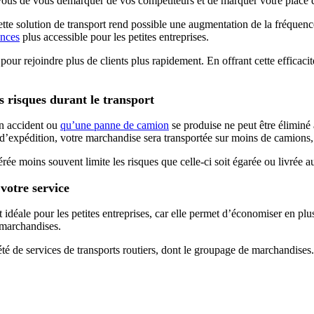
r vous de vous démarquer de vos compétiteurs et de marquer votre place d
tte solution de transport rend possible une augmentation de la fréquence 
ances
plus accessible pour les petites entreprises.
s pour rejoindre plus de clients plus rapidement. En offrant cette efficac
 risques durant le transport
’un accident ou
qu’une panne de camion
se produise ne peut être éliminé
d’expédition, votre marchandise sera transportée sur moins de camions, 
férée moins souvent limite les risques que celle-ci soit égarée ou livrée 
votre service
déale pour les petites entreprises, car elle permet d’économiser en plus 
e marchandises.
 de services de transports routiers, dont le groupage de marchandises