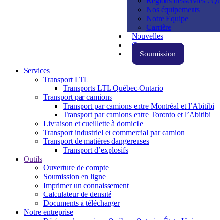
Régions desservies : Qu
Nos équipements
Notre Équipe
Carrière
Nouvelles
Contact
Soumission
Services
Transport LTL
Transports LTL Québec-Ontario
Transport par camions
Transport par camions entre Montréal et l’Abitibi
Transport par camions entre Toronto et l’Abitibi
Livraison et cueillette à domicile
Transport industriel et commercial par camion
Transport de matières dangereuses
Transport d’explosifs
Outils
Ouverture de compte
Soumission en ligne
Imprimer un connaissement
Calculateur de densité
Documents à télécharger
Notre entreprise