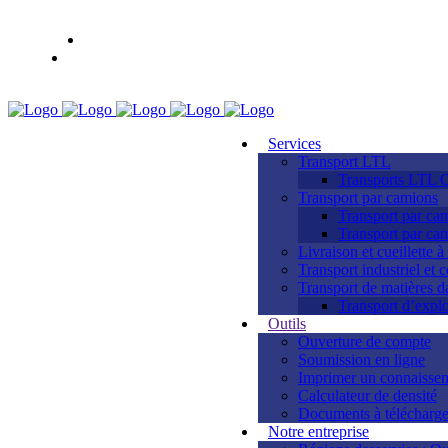
Services
Transport LTL
Transports LTL 
Transport par camions
Transport par cam
Transport par cam
Livraison et cueillette à
Transport industriel et
Transport de matières 
Transport d’explo
Outils
Ouverture de compte
Soumission en ligne
Imprimer un connaisse
Calculateur de densité
Documents à télécharge
Notre entreprise