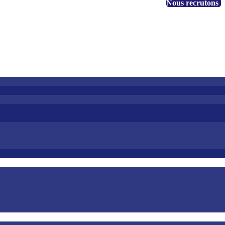
+1 888 530-3323
Nous recrutons
EN
FR
Accès client