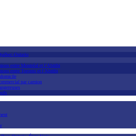
Québec-Ontario
ions entre Montréal et l’Abitibi
ions entre Toronto et l’Abitibi
 domicile
 commercial par camion
dangereuses
sifs
ment
r