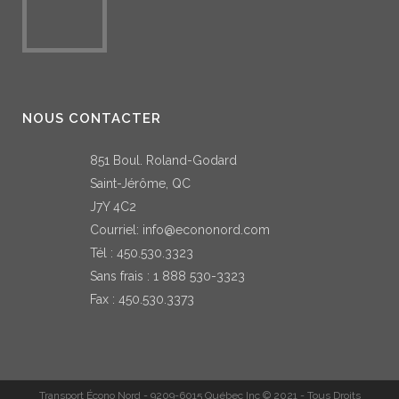
NOUS CONTACTER
851 Boul. Roland-Godard
Saint-Jérôme, QC
J7Y 4C2
Courriel:
info@econonord.com
Tél :
450.530.3323
Sans frais :
1 888 530-3323
Fax : 450.530.3373
Transport Écono Nord - 9209-6015 Québec Inc © 2021 - Tous Droits