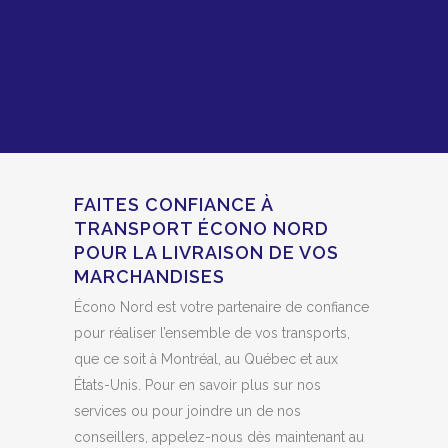
FAITES CONFIANCE À
TRANSPORT ÉCONO NORD
POUR LA LIVRAISON DE VOS
MARCHANDISES
Écono Nord est votre partenaire de confiance
pour réaliser l’ensemble de vos transports,
que ce soit à Montréal, au Québec et aux
États-Unis. Pour en savoir plus sur nos
services ou pour joindre un de nos
conseillers, appelez-nous dès maintenant au