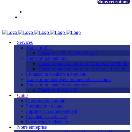
+1 888 530-3323
Nous recrutons
EN
FR
Accès client
Services
Transport LTL
Transports LTL Québec-Ontario
Transport par camions
Transport par camions entre Montréal et l’Abitibi
Transport par camions entre Toronto et l’Abitibi
Livraison et cueillette à domicile
Transport industriel et commercial par camion
Transport de matières dangereuses
Transport d’explosifs
Outils
Ouverture de compte
Soumission en ligne
Imprimer un connaissement
Calculateur de densité
Documents à télécharger
Notre entreprise