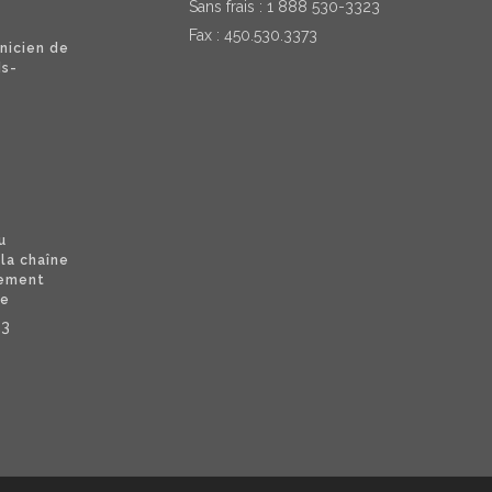
Sans frais :
1 888 530-3323
Fax : 450.530.3373
nicien de
ds-
u
 la chaîne
nement
se
23