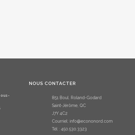
 2022
NOUS CONTACTER
sous-
851 Boul. Roland-Godard
Saint-Jérôme, QC
6
J7Y 4C2
Courriel:
info@econonord.com
Tél :
450.530.3323