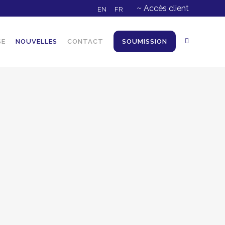
Accès client
EN
FR
SE
NOUVELLES
CONTACT
SOUMISSION
RTANCE DU TRANSPORT DANS LA
 D’APPROVISIONNEMENT D’UNE
RISE
ivers complexe de la gestion d'entreprise,
 maillon de la chaîne d’approvisionnement
e transport se présente comme un maillon