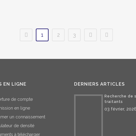
20 avril,
30 mai, 2022
1
2
3
S EN LIGNE
DERNIERS ARTICLES
Recherche de 
rture de compte
traitants
ission en ligne
03 février, 202
imer un connaissement
ulateur de densité
ments à télécharger