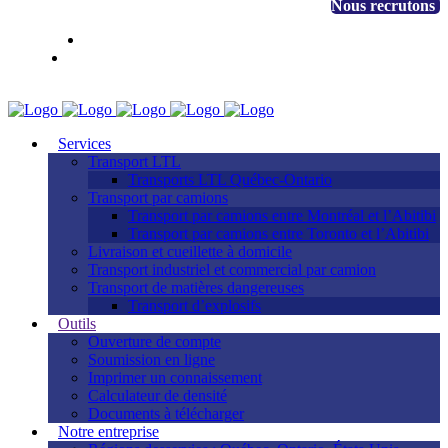
+1 888 530-3323
Nous recrutons
EN
FR
Accès client
Services
Transport LTL
Transports LTL Québec-Ontario
Transport par camions
Transport par camions entre Montréal et l’Abitibi
Transport par camions entre Toronto et l’Abitibi
Livraison et cueillette à domicile
Transport industriel et commercial par camion
Transport de matières dangereuses
Transport d’explosifs
Outils
Ouverture de compte
Soumission en ligne
Imprimer un connaissement
Calculateur de densité
Documents à télécharger
Notre entreprise