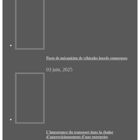
Poste de mécanicien de véhicules lourds-remorques
03 juin, 2025
L’importance du transport dans la chaîne
d’approvisionnement d’une entreprise