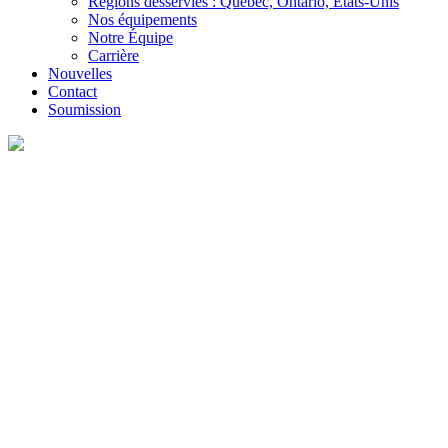
Régions desservies : Québec, Ontario, États-Unis
Nos équipements
Notre Équipe
Carrière
Nouvelles
Contact
Soumission
Service de transport
LTL