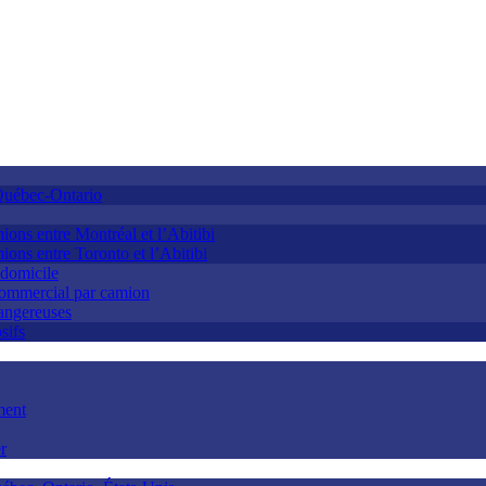
Québec-Ontario
ions entre Montréal et l’Abitibi
ions entre Toronto et l’Abitibi
 domicile
 commercial par camion
dangereuses
sifs
ment
r