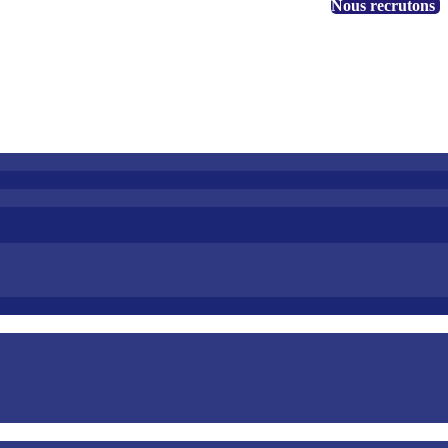
+1 888 530-3323
Nous recrutons
EN
FR
Accès client