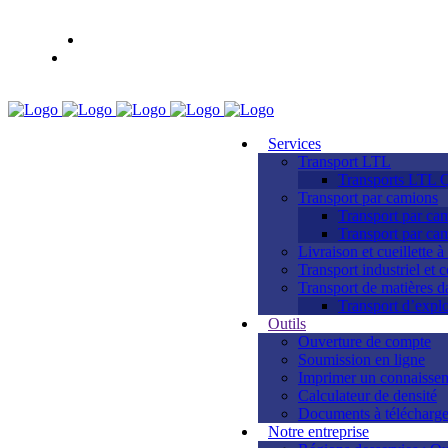
Services
Transport LTL
Transports LTL 
Transport par camions
Transport par cam
Transport par cam
Livraison et cueillette à
Transport industriel et
Transport de matières 
Transport d’explo
Outils
Ouverture de compte
Soumission en ligne
Imprimer un connaisse
Calculateur de densité
Documents à télécharge
Notre entreprise