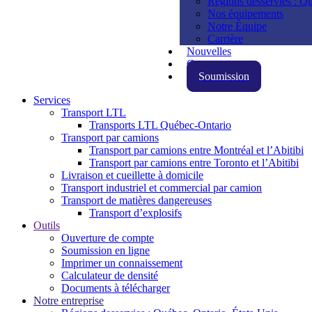
Régions desservies : Qu
Nos équipements
Notre Équipe
Carrière
Nouvelles
Contact
Soumission
Services
Transport LTL
Transports LTL Québec-Ontario
Transport par camions
Transport par camions entre Montréal et l’Abitibi
Transport par camions entre Toronto et l’Abitibi
Livraison et cueillette à domicile
Transport industriel et commercial par camion
Transport de matières dangereuses
Transport d’explosifs
Outils
Ouverture de compte
Soumission en ligne
Imprimer un connaissement
Calculateur de densité
Documents à télécharger
Notre entreprise