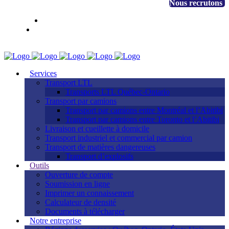
+1 888 530-3323
Nous recrutons
EN
FR
Accès client
Services
Transport LTL
Transports LTL Québec-Ontario
Transport par camions
Transport par camions entre Montréal et l’Abitibi
Transport par camions entre Toronto et l’Abitibi
Livraison et cueillette à domicile
Transport industriel et commercial par camion
Transport de matières dangereuses
Transport d’explosifs
Outils
Ouverture de compte
Soumission en ligne
Imprimer un connaissement
Calculateur de densité
Documents à télécharger
Notre entreprise