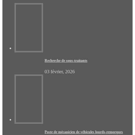
Recherche de sous-traitants
03 février, 2026
Poste de mécanicien de véhicules lourds-remorques