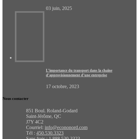
03 juin, 2025
L’importance du transport dans la chaîne
d’approvisionnement d’une entreprise
17 octobre, 2023
Nous contacter
851 Boul. Roland-Godard
Saint-Jérôme, QC
J7Y 4C2
Courriel:
info@econonord.com
Tél :
450.530.3323
Sans frais :
1 888 530-3323