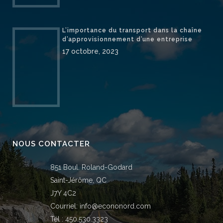
L’importance du transport dans la chaîne
d’approvisionnement d’une entreprise
17 octobre, 2023
NOUS CONTACTER
851 Boul. Roland-Godard
Saint-Jérôme, QC
J7Y 4C2
Courriel:
info@econonord.com
Tél :
450.530.3323