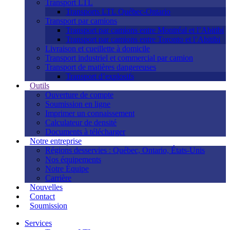
Transport LTL
Transports LTL Québec-Ontario
Transport par camions
Transport par camions entre Montréal et l’Abitibi
Transport par camions entre Toronto et l’Abitibi
Livraison et cueillette à domicile
Transport industriel et commercial par camion
Transport de matières dangereuses
Transport d’explosifs
Outils
Ouverture de compte
Soumission en ligne
Imprimer un connaissement
Calculateur de densité
Documents à télécharger
Notre entreprise
Régions desservies : Québec, Ontario, États-Unis
Nos équipements
Notre Équipe
Carrière
Nouvelles
Contact
Soumission
Services