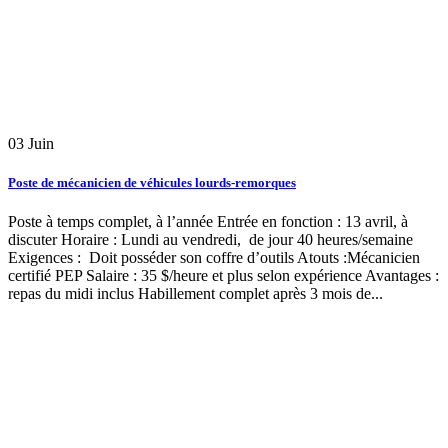
03
Juin
Poste de mécanicien de véhicules lourds-remorques
Poste à temps complet, à l’année Entrée en fonction : 13 avril, à
discuter Horaire : Lundi au vendredi, de jour 40 heures/semaine
Exigences : Doit posséder son coffre d’outils Atouts :Mécanicien
certifié PEP Salaire : 35 $/heure et plus selon expérience Avantages :
repas du midi inclus Habillement complet après 3 mois de...